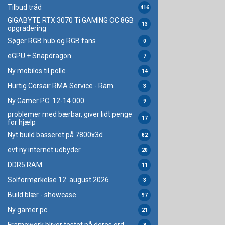
Tilbud tråd
416
GIGABYTE RTX 3070 Ti GAMING OC 8GB
13
opgradering
Søger RGB hub og RGB fans
0
eGPU + Snapdragon
7
Ny mobilos til polle
14
Hurtig Corsair RMA Service - Ram
3
Ny Gamer PC. 12-14.000
9
problemer med bærbar, giver lidt penge
17
for hjælp
Nyt build basseret på 7800x3d
82
evt ny internet udbyder
20
DDR5 RAM
11
Solformørkelse 12. august 2026
3
Build blær - showcase
97
Ny gamer pc
21