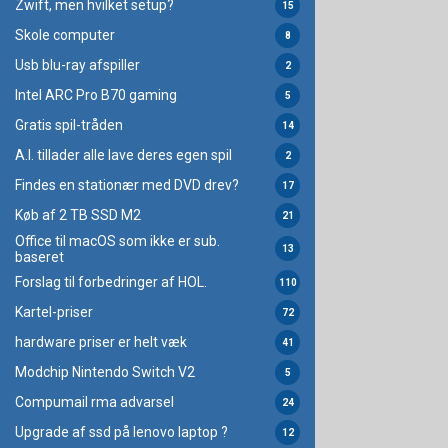
Zwift, men hvilket setup?
15
Skole computer
8
Usb blu-ray afspiller
2
Intel ARC Pro B70 gaming
5
Gratis spil-tråden
14
A.I. tillader alle lave deres egen spil
2
Findes en stationær med DVD drev?
17
Køb af 2 TB SSD M2
21
Office til macOS som ikke er sub.
13
baseret
Forslag til forbedringer af HOL.
110
Kartel-priser
72
hardware priser er helt væk
41
Modchip Nintendo Switch V2
5
Compumail rma advarsel
24
Upgrade af ssd på lenovo laptop ?
12