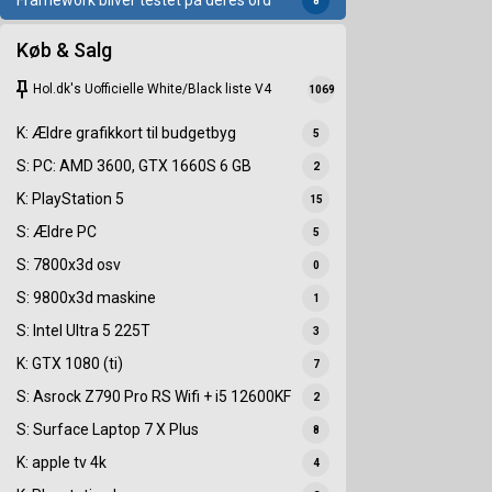
Framework bliver testet på deres ord
8
Køb & Salg
keep
Hol.dk's Uofficielle White/Black liste V4
1069
K: Ældre grafikkort til budgetbyg
5
S: PC: AMD 3600, GTX 1660S 6 GB
2
K: PlayStation 5
15
S: Ældre PC
5
S: 7800x3d osv
0
S: 9800x3d maskine
1
S: Intel Ultra 5 225T
3
K: GTX 1080 (ti)
7
S: Asrock Z790 Pro RS Wifi + i5 12600KF
2
S: Surface Laptop 7 X Plus
8
K: apple tv 4k
4