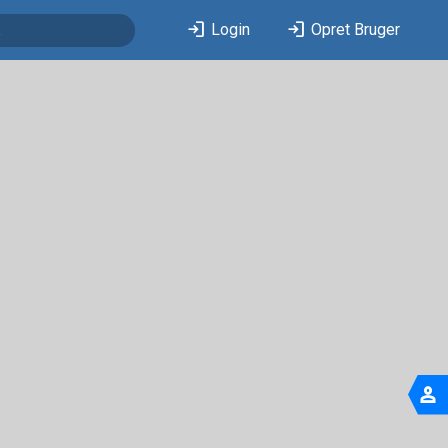
login
login
Login
Opret Bruger
person