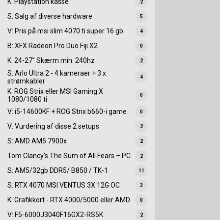
K: Playstation kasse
2
S: Salg af diverse hardware
5
V: Pris på msi slim 4070 ti super 16 gb
4
B: XFX Radeon Pro Duo Fiji X2
0
K: 24-27” Skærm min. 240hz
2
S: Arlo Ultra 2 - 4 kameraer + 3 x
4
strømkabler
K: ROG Strix eller MSI Gaming X
0
1080/1080 ti
V: i5-14600KF + ROG Strix b660-i game
0
V: Vurdering af disse 2 setups
2
S: AMD AM5 7900x
2
Tom Clancy’s The Sum of All Fears – PC
2
S: AM5/32gb DDR5/ B850 / TK-1
11
S: RTX 4070 MSI VENTUS 3X 12G OC
3
K: Grafikkort - RTX 4000/5000 eller AMD
0
V: F5-6000J3040F16GX2-RS5K
2