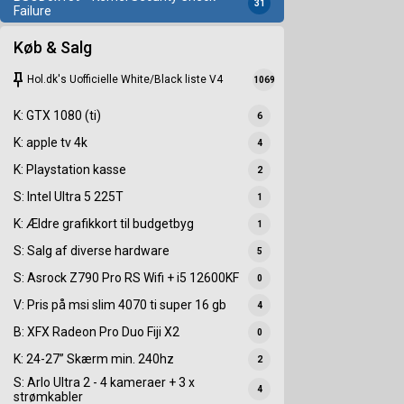
31
Failure
Køb & Salg
keep
Hol.dk's Uofficielle White/Black liste V4
1069
K: GTX 1080 (ti)
6
K: apple tv 4k
4
K: Playstation kasse
2
S: Intel Ultra 5 225T
1
K: Ældre grafikkort til budgetbyg
1
S: Salg af diverse hardware
5
S: Asrock Z790 Pro RS Wifi + i5 12600KF
0
V: Pris på msi slim 4070 ti super 16 gb
4
B: XFX Radeon Pro Duo Fiji X2
0
K: 24-27” Skærm min. 240hz
2
S: Arlo Ultra 2 - 4 kameraer + 3 x
4
strømkabler