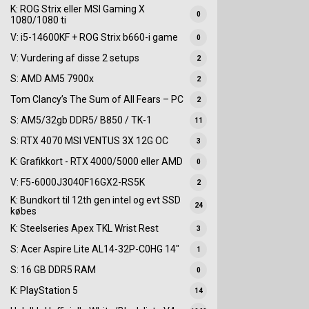
K: ROG Strix eller MSI Gaming X
0
1080/1080 ti
V: i5-14600KF + ROG Strix b660-i game
0
V: Vurdering af disse 2 setups
2
S: AMD AM5 7900x
2
Tom Clancy’s The Sum of All Fears – PC
2
S: AM5/32gb DDR5/ B850 / TK-1
11
S: RTX 4070 MSI VENTUS 3X 12G OC
3
K: Grafikkort - RTX 4000/5000 eller AMD
0
V: F5-6000J3040F16GX2-RS5K
2
K: Bundkort til 12th gen intel og evt SSD
24
købes
K: Steelseries Apex TKL Wrist Rest
3
S: Acer Aspire Lite AL14-32P-C0HG 14"
1
S: 16 GB DDR5 RAM
0
K: PlayStation 5
14