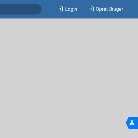
login
login
Login
Opret Bruger
person