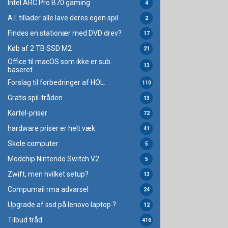
Intel ARC Pro B70 gaming
4
A.I. tillader alle lave deres egen spil
2
Findes en stationær med DVD drev?
17
Køb af 2 TB SSD M2
21
Office til macOS som ikke er sub.
13
baseret
Forslag til forbedringer af HOL.
110
Gratis spil-tråden
13
Kartel-priser
72
hardware priser er helt væk
41
Skole computer
5
Modchip Nintendo Switch V2
5
Zwift, men hvilket setup?
13
Compumail rma advarsel
24
Upgrade af ssd på lenovo laptop ?
12
Tilbud tråd
416