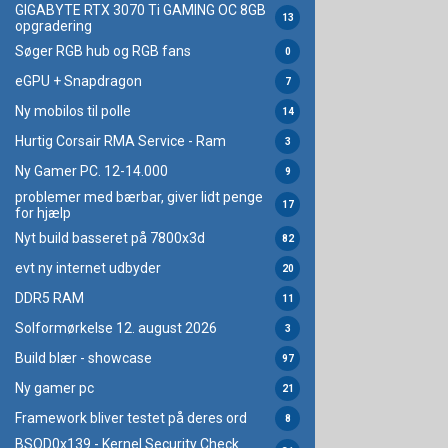
GIGABYTE RTX 3070 Ti GAMING OC 8GB
13
opgradering
Søger RGB hub og RGB fans
0
eGPU + Snapdragon
7
Ny mobilos til polle
14
Hurtig Corsair RMA Service - Ram
3
Ny Gamer PC. 12-14.000
9
problemer med bærbar, giver lidt penge
17
for hjælp
Nyt build basseret på 7800x3d
82
evt ny internet udbyder
20
DDR5 RAM
11
Solformørkelse 12. august 2026
3
Build blær - showcase
97
Ny gamer pc
21
Framework bliver testet på deres ord
8
BSOD0x139 - Kernel Security Check