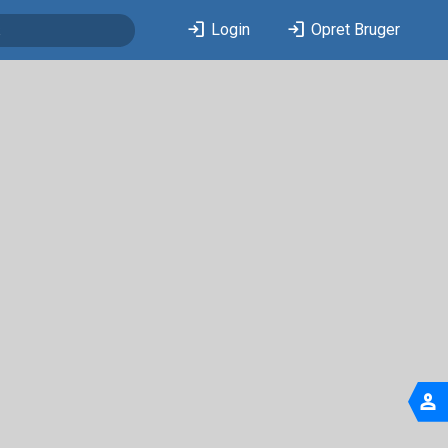
login
login
Login
Opret Bruger
person