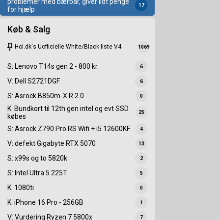
problemer med bærbar, giver lidt penge
17
for hjælp
Køb & Salg
keep
Hol.dk's Uofficielle White/Black liste V4
1069
S: Lenovo T14s gen 2 - 800 kr.
6
V: Dell S2721DGF
6
S: Asrock B850m-X R 2.0
0
K: Bundkort til 12th gen intel og evt SSD
25
købes
S: Asrock Z790 Pro RS Wifi + i5 12600KF
4
V: defekt Gigabyte RTX 5070
13
S: x99s og to 5820k
2
S: Intel Ultra 5 225T
5
K: 1080ti
0
K: iPhone 16 Pro - 256GB
1
V: Vurdering Ryzen 7 5800x
7