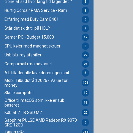
clone af ssd hvor lang tid tager det ?
5
Hurtig Corsair RMA Service - Ram
8
Erfaring med Eufy Cam E40 !
0
Står det skidt til på HOL?
9
Gamer PC - Budget 15.000
17
CPU køler mod magnet skruer
0
Usb blu-ray afspiller
22
Compumail rma advarsel
28
A.I. tillader alle lave deres egen spil
5
Mobil Tilbudstråd 2026 - Value for
101
money
Skole computer
12
Office til macOS som ikke er sub.
15
baseret
Køb af 2 TB SSD M2
22
Sapphire PULSE AMD Radeon RX 9070
0
GRE 12GB
Tilbud tråd
417