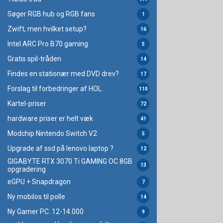
Søger RGB hub og RGB fans
1
Zwift, men hvilket setup?
16
Intel ARC Pro B70 gaming
5
Gratis spil-tråden
14
Findes en stationær med DVD drev?
17
Forslag til forbedringer af HOL.
110
Kartel-priser
72
hardware priser er helt væk
41
Modchip Nintendo Switch V2
5
Upgrade af ssd på lenovo laptop ?
12
GIGABYTE RTX 3070 Ti GAMING OC 8GB
13
opgradering
eGPU + Snapdragon
7
Ny mobilos til polle
14
Ny Gamer PC. 12-14.000
9