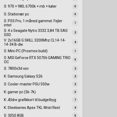
S: 970 + 980, 6700k + mb + køler
0
S: Stationær pc
0
S: PS5 Pro, 1 måned gammel. Fejler
1
intet
S: 4 x Seagate Nytro 3332 3,84 TB SAS
2
SSD
V: 2x16GB G SKILL 3200Mhz CL14-14-
4
14-34 B-die
S: Mini-PC (Proxmox build)
1
S: MSI GeForce RTX 5070ti GAMING TRIO
9
OC
S: 7800x3d osv
2
K: Samsung Galaxy S26
2
S: Cooler-master PSU 550w
2
K: gamer pc (5k-7k)
3
K: Ældre grafikkort til budgetbyg
7
K: Steelseries Apex TKL Wrist Rest
4
S: 3050 8GB
0