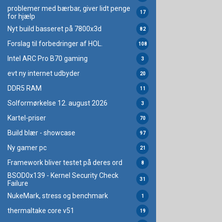
problemer med bærbar, giver lidt penge
17
for hjælp
Nyt build basseret på 7800x3d
82
Forslag til forbedringer af HOL.
108
Intel ARC Pro B70 gaming
3
evt ny internet udbyder
20
DDR5 RAM
11
Solformørkelse 12. august 2026
3
Kartel-priser
70
Build blær - showcase
97
Ny gamer pc
21
Framework bliver testet på deres ord
8
BSOD0x139 - Kernel Security Check
31
Failure
NukeMark, stress og benchmark
1
thermaltake core v51
19