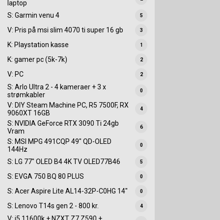
laptop
S: Garmin venu 4
5
V: Pris på msi slim 4070 ti super 16 gb
3
K: Playstation kasse
1
K: gamer pc (5k-7k)
2
V: PC
2
S: Arlo Ultra 2 - 4 kameraer + 3 x
0
strømkabler
V: DIY Steam Machine PC, R5 7500F, RX
4
9060XT 16GB
S: NVIDIA GeForce RTX 3090 Ti 24gb
6
Vram
S: MSI MPG 491CQP 49" QD-OLED
0
144Hz
S: LG 77" OLED B4 4K TV OLED77B46
5
S: EVGA 750 BQ 80 PLUS
0
S: Acer Aspire Lite AL14-32P-C0HG 14"
0
S: Lenovo T14s gen 2 - 800 kr.
4
V: i5 11600k + NZXT Z7 Z590 +