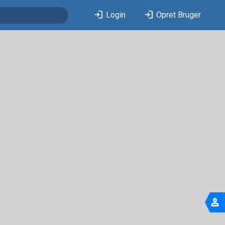
login
login
Login
Opret Bruger
person