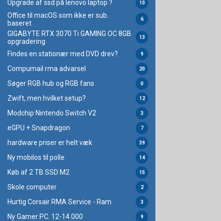
Upgrade af ssd på lenovo laptop ?
10
Office til macOS som ikke er sub.
6
baseret
GIGABYTE RTX 3070 Ti GAMING OC 8GB
13
opgradering
Findes en stationær med DVD drev?
9
Compumail rma advarsel
20
Søger RGB hub og RGB fans
0
Zwift, men hvilket setup?
12
Modchip Nintendo Switch V2
3
eGPU + Snapdragon
7
hardware priser er helt væk
39
Ny mobilos til polle
14
Køb af 2 TB SSD M2
15
Skole computer
2
Hurtig Corsair RMA Service - Ram
3
Ny Gamer PC. 12-14.000
9