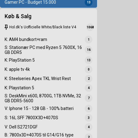
Gamer PC - Budget 15.000
13
Køb & Salg
keep
Hol.dk's Uofficielle White/Black liste V4
1068
K: AM4 bundkort+ram
1
S: Stationær PC med Ryzen 5 7600X, 16
16
GB DDR5
K: PlayStation 5
13
K: apple tv 4k
0
K: Steelseries Apex TKL Wrist Rest
2
K: Playstation 5
4
S: DeskMini x600, 8700G, 1TB NVMe, 32
7
GB DDR5-5600
V: Iphone 15 - 128 GB - 100% batteri
6
S: 16L SFF 7800X3D+4070S
3
V: Dell S2721DGF
4
B: 7800x3D+4070S til G14/G16 type
2