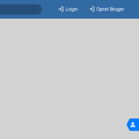
login
login
Login
Opret Bruger
person