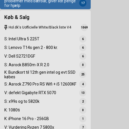
problemer med bærbar, giver lidt penge
17
for hjælp
Køb & Salg
keep
Hol.dk's Uofficielle White/Black liste V4
1069
S: Intel Ultra 5 225T
6
S: Lenovo T14s gen 2 - 800 kr.
6
V: Dell S2721DGF
6
S: Asrock B850m-X R 2.0
0
K: Bundkort til 12th gen intel og evt SSD
25
købes
S: Asrock Z790 Pro RS Wifi + i5 12600KF
4
V: defekt Gigabyte RTX 5070
13
S: x99s og to 5820k
2
K: 1080ti
0
K: iPhone 16 Pro - 256GB
1
V: Vurdering Ryzen 7 5800x
7