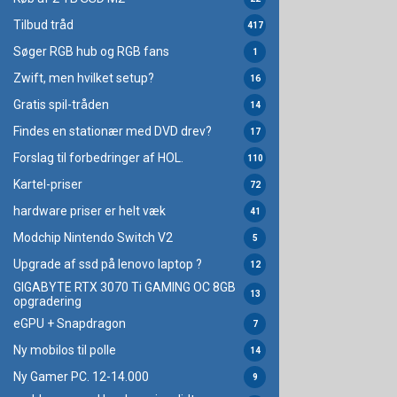
Tilbud tråd
417
Søger RGB hub og RGB fans
1
Zwift, men hvilket setup?
16
Gratis spil-tråden
14
Findes en stationær med DVD drev?
17
Forslag til forbedringer af HOL.
110
Kartel-priser
72
hardware priser er helt væk
41
Modchip Nintendo Switch V2
5
Upgrade af ssd på lenovo laptop ?
12
GIGABYTE RTX 3070 Ti GAMING OC 8GB
13
opgradering
eGPU + Snapdragon
7
Ny mobilos til polle
14
Ny Gamer PC. 12-14.000
9