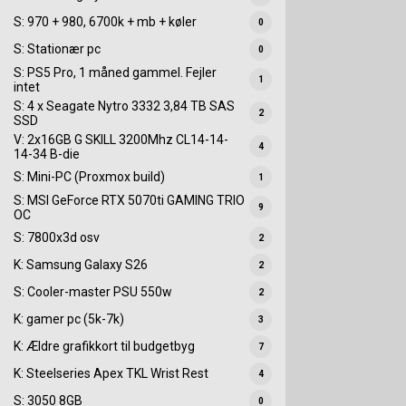
S: 970 + 980, 6700k + mb + køler
0
S: Stationær pc
0
S: PS5 Pro, 1 måned gammel. Fejler
1
intet
S: 4 x Seagate Nytro 3332 3,84 TB SAS
2
SSD
V: 2x16GB G SKILL 3200Mhz CL14-14-
4
14-34 B-die
S: Mini-PC (Proxmox build)
1
S: MSI GeForce RTX 5070ti GAMING TRIO
9
OC
S: 7800x3d osv
2
K: Samsung Galaxy S26
2
S: Cooler-master PSU 550w
2
K: gamer pc (5k-7k)
3
K: Ældre grafikkort til budgetbyg
7
K: Steelseries Apex TKL Wrist Rest
4
S: 3050 8GB
0