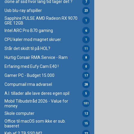
clone af ssd hvor lang tid tager det ?
7
Usb blu-ray afspiller
23
Sapphire PULSE AMD Radeon RX 9070
1
GRE 12GB
Intel ARC Pro B70 gaming
6
CPU køler mod magnet skruer
1
Står det skidt til på HOL?
11
Hurtig Corsair RMA Service - Ram
8
Erfaring med Eufy Cam E40 !
0
Gamer PC - Budget 15.000
17
Compumail rma advarsel
28
A.I. tillader alle lave deres egen spil
5
Mobil Tilbudstråd 2026 - Value for
101
money
Skole computer
12
Office til macOS som ikke er sub.
15
baseret
Køb af 2 TB SSD M2
22