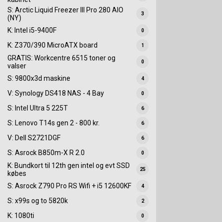
S: Arctic Liquid Freezer III Pro 280 AIO
3
(NY)
K: Intel i5-9400F
0
K: Z370/390 MicroATX board
1
GRATIS: Workcentre 6515 toner og
0
valser
S: 9800x3d maskine
4
V: Synology DS418 NAS - 4 Bay
0
S: Intel Ultra 5 225T
6
S: Lenovo T14s gen 2 - 800 kr.
6
V: Dell S2721DGF
6
S: Asrock B850m-X R 2.0
0
K: Bundkort til 12th gen intel og evt SSD
25
købes
S: Asrock Z790 Pro RS Wifi + i5 12600KF
4
S: x99s og to 5820k
2
K: 1080ti
0