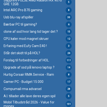
Sapphire PULSE AMD Radeon RX 9070
5
GRE 12GB
Intel ARC Pro B70 gaming
8
Usb blu-ray afspiller
30
Bærbar PC til gaming?
6
clone af ssd hvor lang tid tager det ?
15
CPU køler mod magnet skruer
12
Erfaring med Eufy Cam E40 !
3
Står det skidt til på HOL?
24
Forslag til forbedringer af HOL.
111
Upgrade af ssd på lenovo laptop ?
14
Hurtig Corsair RMA Service - Ram
8
Gamer PC - Budget 15.000
17
Compumail rma advarsel
28
A.I. tillader alle lave deres egen spil
5
Mobil Tilbudstråd 2026 - Value for
101
money