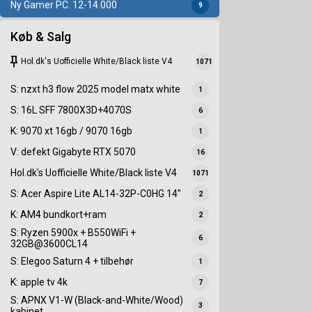
Ny Gamer PC. 12-14.000
9
Køb & Salg
keep
Hol.dk's Uofficielle White/Black liste V4
1071
S: nzxt h3 flow 2025 model matx white
1
S: 16L SFF 7800X3D+4070S
6
K: 9070 xt 16gb / 9070 16gb
1
V: defekt Gigabyte RTX 5070
16
Hol.dk's Uofficielle White/Black liste V4
1071
S: Acer Aspire Lite AL14-32P-C0HG 14"
2
K: AM4 bundkort+ram
2
S: Ryzen 5900x + B550WiFi +
6
32GB@3600CL14
S: Elegoo Saturn 4 + tilbehør
1
K: apple tv 4k
7
S: APNX V1-W (Black-and-White/Wood)
3
kabinet