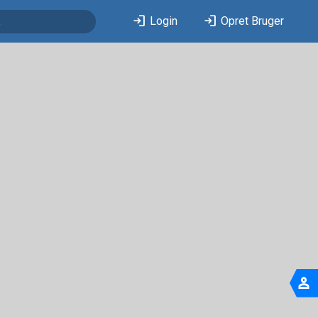
login
login
Login
Opret Bruger
person